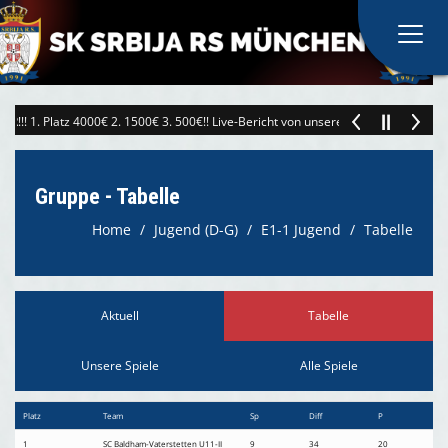
Home
 1. Platz 4000€ 2. 1500€ 3. 500€!! Live-Bericht von unseren Freunden von RTS! 
Verein
Gruppe - Tabelle
Herren
Home
Jugend (D-G)
E1-1 Jugend
Tabelle
Jugend (D-G)
Aktuell
Tabelle
Spielplan
Unsere Spiele
Alle Spiele
Spielstätten
Platz
Team
Sp
Diff
P
1
Trainingszeiten
SC Baldham-Vaterstetten U11-II
9
34
20